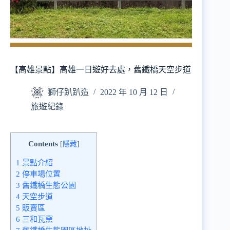
【高雄景點】高雄一日遊好去處，舊鐵橋天空步道
獅仔趴趴造
2022 年 10 月 12 日
旅遊紀錄
Contents
[
隱藏
]
1
景點介紹
2
停車場位置
3
舊鐵橋生態公園
4
天空步道
5
販賣區
6
三和瓦窯