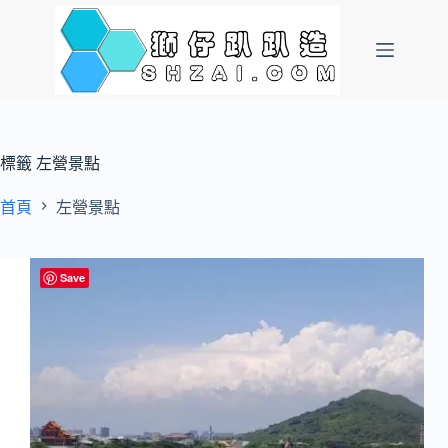
跳
至
主
要
內
容
標籤
左營景點
首頁
左營景點
Save